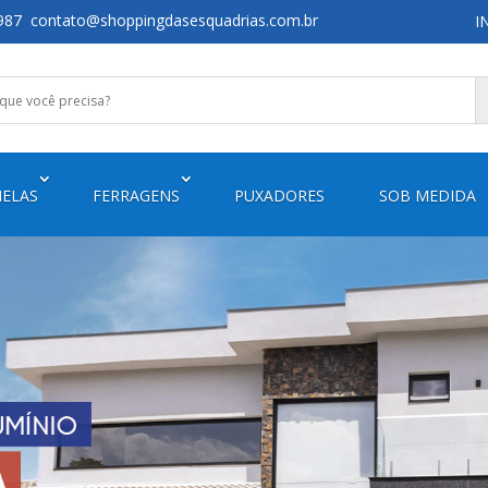
987
contato@shoppingdasesquadrias.com.br
I
NELAS
FERRAGENS
PUXADORES
SOB MEDIDA