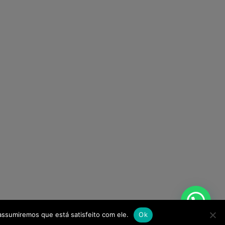
assumiremos que está satisfeito com ele.
Ok
ternet.net