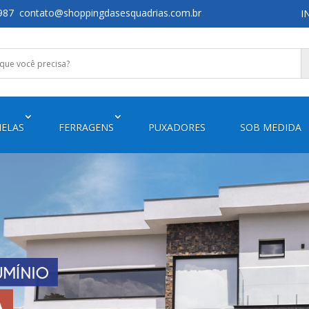
987
contato@shoppingdasesquadrias.com.br
I
NELAS
FERRAGENS
PUXADORES
SOB MEDIDA