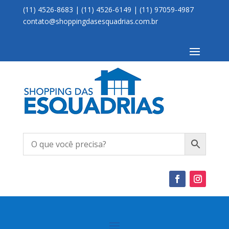
(11) 4526-8683 | (11) 4526-6149 | (11) 97059-4987
contato@shoppingdasesquadrias.com.br