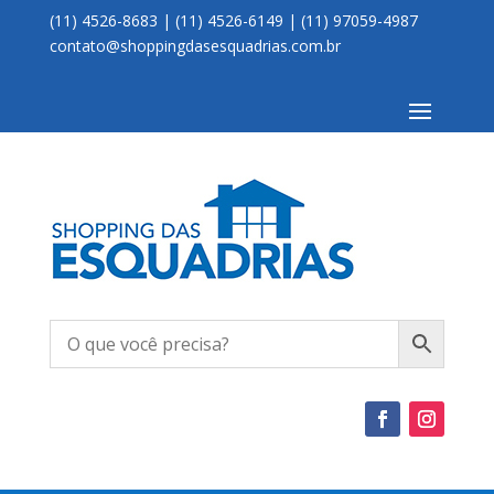
(11) 4526-8683 | (11) 4526-6149 | (11) 97059-4987
contato@shoppingdasesquadrias.com.br