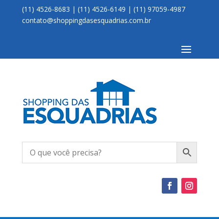
(11) 4526-8683 | (11) 4526-6149 | (11) 97059-4987
contato@shoppingdasesquadrias.com.br