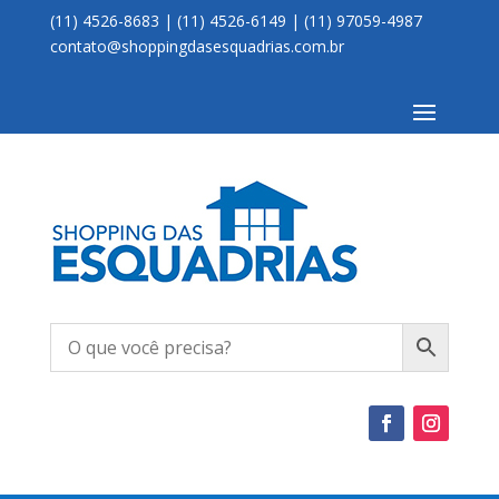
(11) 4526-8683 | (11) 4526-6149 | (11) 97059-4987
contato@shoppingdasesquadrias.com.br