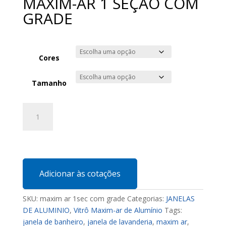
MAXIM-AR 1 SEÇÃO COM
GRADE
Cores
Tamanho
MAXIM-
AR
1
SEÇÃO
COM
GRADE
Adicionar às cotações
quantidade
SKU:
maxim ar 1sec com grade
Categorias:
JANELAS
DE ALUMINIO
,
Vitrô Maxim-ar de Alumínio
Tags:
janela de banheiro
,
janela de lavanderia
,
maxim ar
,