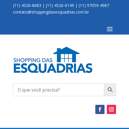
(11) 4526-8683 | (11) 4526-6149 | (11) 97059-4987
contato@shoppingdasesquadrias.com.br